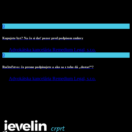
augue non gravida.
Latest News
0
Kupujete byt? Na čo si dať pozor pred podpisom zmluvy
By
Advokátska kancelária Remedium Legal, s.r.o.
0
Ručiteľstvo: čo presne podpisujete a ako sa z toho dá „dostať“?
By
Advokátska kancelária Remedium Legal, s.r.o.
Contacts
County, Street name - number
032 267 899 442
company@name.com
Mon.-Fri.: 10-20 Sun.: 12-16