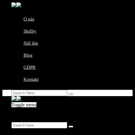
O nás
Služby
Náš tím
Blog
GDPR
Kontakt
Toggle menu