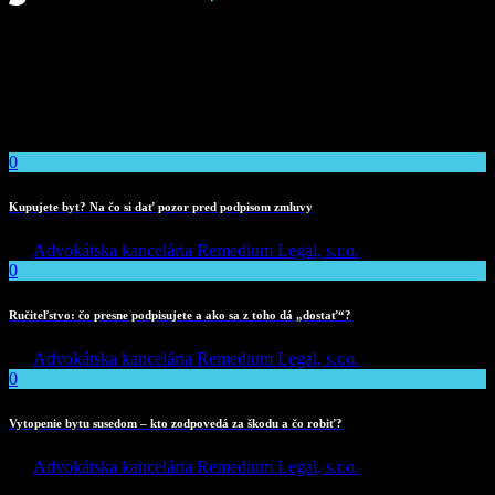
Duis semper mauris vitae purus rhoncus suscipit. Nunc dictum
dapibus tellus, at viverra risus pharetra id. Nulla facilisi. Ut mollis et
augue non gravida.
Recent Posts
0
Kupujete byt? Na čo si dať pozor pred podpisom zmluvy
By
Advokátska kancelária Remedium Legal, s.r.o.
0
Ručiteľstvo: čo presne podpisujete a ako sa z toho dá „dostať“?
By
Advokátska kancelária Remedium Legal, s.r.o.
0
Vytopenie bytu susedom – kto zodpovedá za škodu a čo robiť?
By
Advokátska kancelária Remedium Legal, s.r.o.