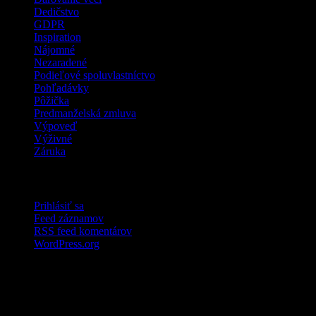
Dedičstvo
GDPR
Inspiration
Nájomné
Nezaradené
Podieľové spoluvlastníctvo
Pohľadávky
Pôžička
Predmanželská zmluva
Výpoveď
Výživné
Záruka
Meta
Prihlásiť sa
Feed záznamov
RSS feed komentárov
WordPress.org
JVLN Coin
Duis semper mauris vitae purus rhoncus suscipit. Nunc dictum
dapibus tellus, at viverra risus pharetra id. Nulla facilisi. Ut mollis et