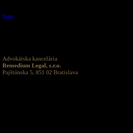
Kontakt úvod
Home
>
Kontakt úvod
Na stránke sa pracuje.
Kontakt:
Advokátska kancelária
Remedium Legal, s.r.o.
Pajštúnska 5, 851 02 Bratislava
IČO: 53 255 739
zápis v obchodnom registri Mestského súdu Bratislava III, Oddiel:
Sro, vložka č. 147615/B
č. registrácie v SAK: 1638
☎: +421 / 2 / 323 00 800 · @: ak@remediumlegal.sk
Archív