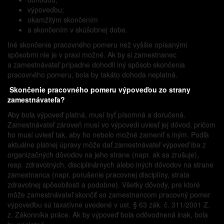
výpoveďou;
okamžitým skončením
a skončením v skúšobnej dobe.
Iné skončenie pracovného pomeru než vyššie opísanými
spôsobmi nie je v praxi možné. Ak by si zamestnanec
a zamestnávateľ prípadne dohodli iný spôsob skončenia
pracovného pomeru, bola by takáto dohoda neplatná.
Skončenie pracovného pomeru výpoveďou zo strany
zamestnávateľa?
Aby bola výpoveď platná, musí byť písomná a doručená.
Zamestnávateľ zároveň musí vo výpovedi uviesť jej dôvod, pričom
ho musí uviesť tak, aby ho nebolo možné zameniť s iným. Podľa
aktuálne platnej úpravy môže dať zamestnávateľ výpoveď iba z
organizačných dôvodov na jeho strane (napr. ak sa zrušuje),
resp. zdravotných, disciplinárnych alebo iných dôvodov na strane
zamestnanca (napr. porušenie pracovnej disciplíny, strata
zdravotnej spôsobilosti a podobne). Všetky dôvody, pre ktoré
môže zamestnávateľ skončiť so zamestnancom pracovný pomer
výpoveďou sú taxatívne uvedené v ust. § 63 zák. č. 311/2001 Z.
z. Zákonníka práce. Ak by výpoveď bola odôvodnená inak, bola