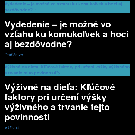
Vydedenie – je možné vo vzťahu ku komukoľvek a hoci aj
bezdôvodne?
">
Vydedenie – je možné vo
vzťahu ku komukoľvek a hoci
aj bezdôvodne?
Dedičstvo
Výživné na dieťa: Kľúčové faktory pri určení výšky výživného
a trvanie tejto povinnosti
">
Výživné na dieťa: Kľúčové
faktory pri určení výšky
výživného a trvanie tejto
povinnosti
Výživné