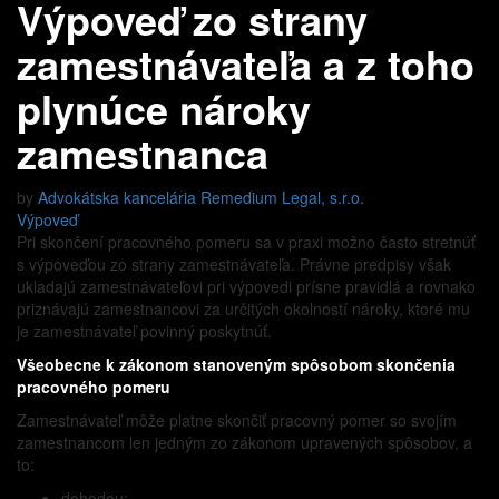
Výpoveď zo strany
zamestnávateľa a z toho
plynúce nároky
zamestnanca
by
Advokátska kancelária Remedium Legal, s.r.o.
Výpoveď
Pri skončení pracovného pomeru sa v praxi možno často stretnúť
s výpoveďou zo strany zamestnávateľa. Právne predpisy však
ukladajú zamestnávateľovi pri výpovedi prísne pravidlá a rovnako
priznávajú zamestnancovi za určitých okolností nároky, ktoré mu
je zamestnávateľ povinný poskytnúť.
Všeobecne k zákonom stanoveným spôsobom skončenia
pracovného pomeru
Zamestnávateľ môže platne skončiť pracovný pomer so svojím
zamestnancom len jedným zo zákonom upravených spôsobov, a
to:
dohodou;