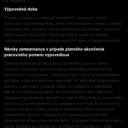
by neplatná.
Výpovedná doba
Pracovný pomer sa nekončí doručením výpovede, ale až
uplynutím výpovednej doby, ktorá trvá minimálne mesiac a plynie
od prvého dňa mesiaca, ktorý nasledujúce po mesiaci, v ktorom
bola výpoveď doručená. Dĺžka jej trvania závisí od dôvodu
výpovede a aj od počtu odpracovaných rokov u zamestnávateľa.
Nároky zamestnanca v prípade platného skončenia
pracovného pomeru výpoveďoua
Zamestnávateľ je pri skončení pracovného pomeru okrem
bežných povinností povinný najmä odovzdať zamestnancovi
potvrdenie o zamestnaní (zápočtový list) a ak o to zamestnanec
požiada, vydať mu pracovný posudok. Pri skončení pracovného
pomeru výpoveďou rozlišuje zákon aj odstupné a odchodné.
Nárok na odstupné vznikne, ak zamestnanec splní zákonom
stanovené podmienky, ktorými sú najmä dĺžka trvania pracovného
pomeru u zamestnávateľa (vo všeobecnosti musí trvať pracovný
pomer viac ako 2 roky) a presne stanovený dôvod skončenia
pracovného pomeru (odstupné sa neposkytuje pri každej
výpovedi zo strany zamestnávateľa). V prípade odchodného ide o
nárok súvisiaci so starobným, predčasným starobným, resp.