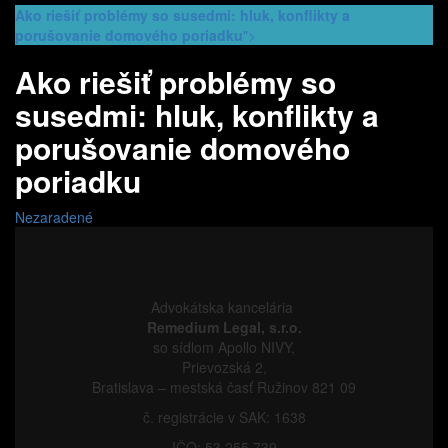
Ako riešiť problémy so susedmi: hluk, konflikty a
porušovanie domového poriadku
">
Ako riešiť problémy so
susedmi: hluk, konflikty a
porušovanie domového
poriadku
Nezaradené
Advokátska kancelária
Remedium Legal, s.r.o.
so sídlom Apollo NIVY,
Prievozská
2
,
Bratislava – mestská časť Ružinov
821 09
č. registrácie v SAK: 1638
IČO: 53 255 739