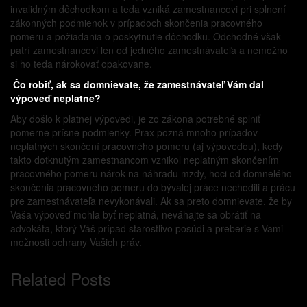
invalidným dôchodkom a teda vzniká zamestnancovi pri splnení
zákonných podmienok v prípadoch skončenia pracovného
pomeru a požiadania o poskytnutie dôchodku. Odchodné však
patrí zamestnancovi len od jedného zamestnávateľa a nemožno
si ho teda nárokovať opakovane.
Čo robiť, ak sa domnievate, že zamestnávateľ Vám dal
výpoveď neplatne?
Aby došlo k platnej výpovedi, je zo zákona potrebné splniť
pomerne prísne podmienky. Prax pozná mnoho prípadov
neplatných skončení pracovného pomeru (aj výpoveďou), kedy
takto dotknutým zamestnancom vznikol neplatným skončením
pracovného pomeru nárok na náhradu mzdy, hoci od domnelého
skončenia pracovného pomeru do bývalej práce nechodili a prácu
pre zamestnávateľa nevykonávali. Ak sa preto domnievate, že by
Vaša výpoveď mohla byť neplatná, neváhajte sa obrátiť na
advokáta, ktorý Váš prípad starostlivo posúdi a preberie s Vami
možnosti ochrany Vašich práv.
Related Posts