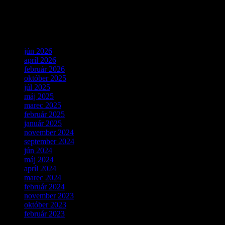
Lorem ipsum dolor sit amet, consectetur adipiscing elit. Integer vitae
dui felis. Curabitur posuere nibh…
Archív
jún 2026
apríl 2026
február 2026
október 2025
júl 2025
máj 2025
marec 2025
február 2025
január 2025
november 2024
september 2024
jún 2024
máj 2024
apríl 2024
marec 2024
február 2024
november 2023
október 2023
február 2023