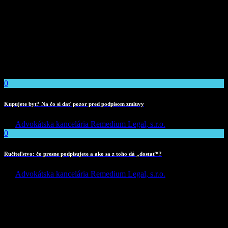
JVLN Coin
Duis semper mauris vitae purus rhoncus suscipit. Nunc dictum
dapibus tellus, at viverra risus pharetra id. Nulla facilisi. Ut mollis et
augue non gravida.
Latest News
0
Kupujete byt? Na čo si dať pozor pred podpisom zmluvy
By
Advokátska kancelária Remedium Legal, s.r.o.
0
Ručiteľstvo: čo presne podpisujete a ako sa z toho dá „dostať“?
By
Advokátska kancelária Remedium Legal, s.r.o.
Contacts
County, Street name - number
032 267 899 442