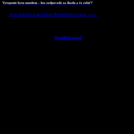
Vytopenie bytu susedom – kto zodpovedá za škodu a čo robiť?
By
Advokátska kancelária Remedium Legal, s.r.o.
Latest Projects
WordPress Theme built by
Shufflehound
.