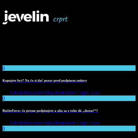
company@name.com
Mon.-Fri.: 10-20 Sun.: 12-16
Duis semper mauris vitae purus rhoncus suscipit. Nunc dictum
dapibus tellus, at viverra risus pharetra id. Nulla facilisi. Ut mollis et
augue non gravida.
Recent Posts
0
Kupujete byt? Na čo si dať pozor pred podpisom zmluvy
By
Advokátska kancelária Remedium Legal, s.r.o.
0
Ručiteľstvo: čo presne podpisujete a ako sa z toho dá „dostať“?
By
Advokátska kancelária Remedium Legal, s.r.o.
0