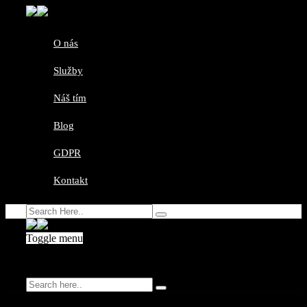
O nás
Služby
Náš tím
Blog
GDPR
Kontakt
Toggle menu