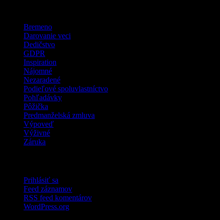
Kategórie
Bremeno
Darovanie veci
Dedičstvo
GDPR
Inspiration
Nájomné
Nezaradené
Podieľové spoluvlastníctvo
Pohľadávky
Pôžička
Predmanželská zmluva
Výpoveď
Výživné
Záruka
Meta
Prihlásiť sa
Feed záznamov
RSS feed komentárov
WordPress.org